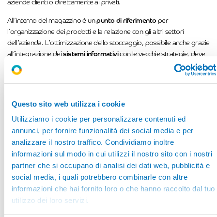
aziende clienti o direttamente ai privati.
All’interno del magazzino è un
punto di riferimento
per
l’organizzazione dei prodotti e la relazione con gli altri settori
dell’azienda. L’ottimizzazione dello stoccaggio, possibile anche grazie
all’integrazione dei
sistemi informativi
con le vecchie strategie, deve
essere via via più efficiente per poter permettere all’azienda di
aumentare la
performance
nel proprio settore di riferimento.
I sistemi informativi svolgono attualmente un ruolo di primaria
Questo sito web utilizza i cookie
importanza per la gestione, revisione e gestione di tutti i documenti
relativi al trasporto e alla vendita. Il perfezionamento, dato dall’utilizzo
Utilizziamo i cookie per personalizzare contenuti ed
di nuovi
software
,
permette di gestire al meglio tutti i processi
annunci, per fornire funzionalità dei social media e per
logistici incrementando la
Smart Mobility
e
riducendo possibili
analizzare il nostro traffico. Condividiamo inoltre
sprechi
.
informazioni sul modo in cui utilizzi il nostro sito con i nostri
partner che si occupano di analisi dei dati web, pubblicità e
social media, i quali potrebbero combinarle con altre
informazioni che hai fornito loro o che hanno raccolto dal tuo
utilizzo dei loro servizi.