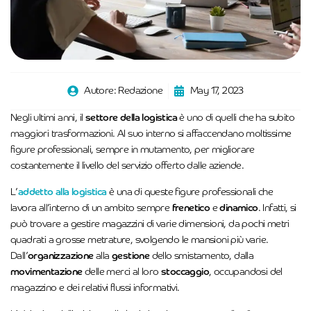
Autore:
Redazione
May 17, 2023
Negli ultimi anni, il
settore della logistica
è uno di quelli che ha subito
maggiori trasformazioni. Al suo interno si affaccendano moltissime
figure professionali, sempre in mutamento, per migliorare
costantemente il livello del servizio offerto dalle aziende.
L’
addetto alla logistica
è una di queste figure professionali che
lavora all’interno di un ambito sempre
frenetico
e
dinamico
. Infatti, si
può trovare a gestire magazzini di varie dimensioni, da pochi metri
quadrati a grosse metrature, svolgendo le mansioni più varie.
Dall’
organizzazione
alla
gestione
dello smistamento, dalla
movimentazione
delle merci al loro
stoccaggio
, occupandosi del
magazzino e dei relativi flussi informativi.