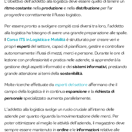
L’obiettivo dell’addetto alla logistica deve essere quello di tenere un
ritmo costante
nella
produzione
e nella
distribuzione
per far
progredire correttamente il flusso logistico.
Per essere pronto a svolgere compiti così diversi tra loro, l’addetto
alla logistica ha bisogno di avere una grande preparazione alle spalle.
Il
Corso ITS in Logistica e Mobilità
è strutturato per creare veri e
propri
esperti
del settore, capaci di pianificare, gestire e controllare
autonomamente i flussi di mezzi, merci e persone. Durante le ore di
lezione con professionisti e pratica nelle aziende, si apprenderà la
gestione degli aspetti informatici e dei
sistemi informativi
, prestando
grande attenzione ai temi della
sostenibilità
.
Molte ricerche effettuate da
esperti del settore
affermano che il
campo della logistica è in continua
espansione
e la
richiesta di
personale
specializzato aumenta parallelamente.
L’addetto alla logistica svolge un ruolo cruciale all’interno delle
aziende per quanto riguarda la movimentazione delle merci. Per
poter ottimizzare al meglio le attività dell’azienda, il magazzino deve
sempre essere mantenuto in
ordine
e le
informazioni
relative alle