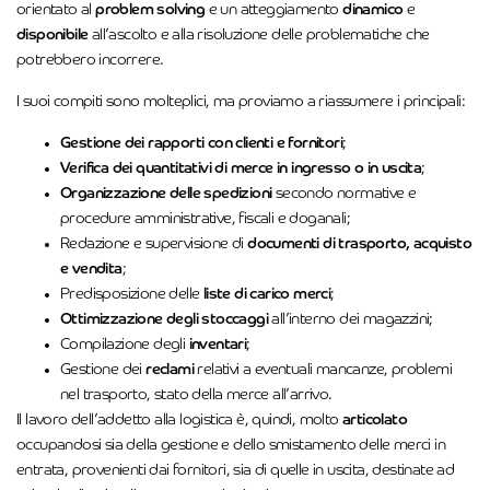
orientato al
problem solving
e un atteggiamento
dinamico
e
disponibile
all’ascolto e alla risoluzione delle problematiche che
potrebbero incorrere.
I suoi compiti sono molteplici, ma proviamo a riassumere i principali:
Gestione dei rapporti con clienti e fornitori
;
Verifica dei quantitativi di merce in ingresso o in uscita
;
Organizzazione delle spedizioni
secondo normative e
procedure amministrative, fiscali e doganali;
Redazione e supervisione di
documenti di trasporto, acquisto
e vendita
;
Predisposizione delle
liste di carico merci
;
Ottimizzazione degli stoccaggi
all’interno dei magazzini;
Compilazione degli
inventari
;
Gestione dei
reclami
relativi a eventuali mancanze, problemi
nel trasporto, stato della merce all’arrivo.
Il lavoro dell’addetto alla logistica è, quindi, molto
articolato
occupandosi sia della gestione e dello smistamento delle merci in
entrata, provenienti dai fornitori, sia di quelle in uscita, destinate ad