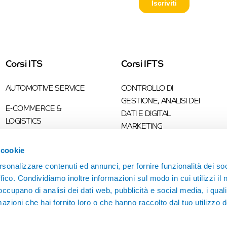
Corsi ITS
Corsi IFTS
AUTOMOTIVE SERVICE
CONTROLLO DI
GESTIONE, ANALISI DEI
E-COMMERCE &
DATI E DIGITAL
LOGISTICS
MARKETING
MANAGEMENT
PROGRAMMAZIONE
 cookie
IMPORT-EXPORT
INDUSTRIALE
rsonalizzare contenuti ed annunci, per fornire funzionalità dei so
SUPPLY CHAIN
ffico. Condividiamo inoltre informazioni sul modo in cui utilizzi il 
 occupano di analisi dei dati web, pubblicità e social media, i qual
INDUSTRIA 4.0
azioni che hai fornito loro o che hanno raccolto dal tuo utilizzo d
LOGISTICA E MOBILITÀ