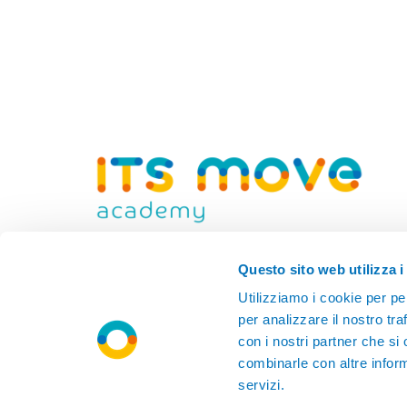
Fondazione ITS Mobilità Sostenibile delle
Questo sito web utilizza i
persone e delle merci
Utilizziamo i cookie per pe
per analizzare il nostro tra
con i nostri partner che si
combinarle con altre inform
servizi.