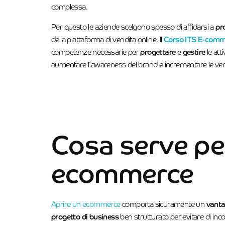
complessa.
Per questo le aziende scelgono spesso di affidarsi a
pr
della piattaforma di vendita online. Il
Corso ITS E-comm
competenze necessarie per
progettare
e
gestire
le at
aumentare l’awareness del brand e incrementare le ven
Cosa serve pe
ecommerce
Aprire un ecommerce
comporta sicuramente un
vant
progetto di business
ben strutturato per evitare di inco