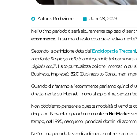
Autore:
Redazione
June 23, 2023
Nell’ultimo periodo ti sarà sicuramente capitato di senti
ecommerce
. Ti sei mai chiesto cosa sia effettivamente
Secondo la definizione data dall’
Enciclopedia Treccani
mediante l’impiego della tecnologia delle telecomunicazio
digitale ecc.)
“. Il sito puntualizza poi che i mercati in cui
Business, imprese);
B2C
(Business to Consumer, impr
Quando ci riferiamo all’ecommerce parliamo quindi di 
direttamente su Internet, in uno shop online, senza il b
Non dobbiamo pensare a questa modalità di vendita com
degli anni Novanta, quando un utente di
NetMarket
ven
tempo, nel 1995, nacquero i principali domini di ecom
Nell’ultimo periodo la vendita di merce online è aument