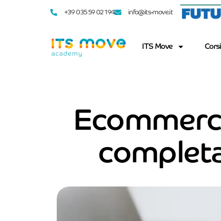
+39 035 59 02 194
info@its-move.it
ITS Move
Corsi
Ecommerce,
completa