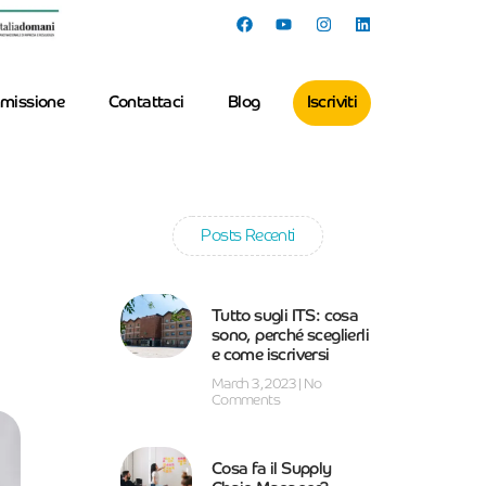
missione
Contattaci
Blog
Iscriviti
Posts Recenti
Tutto sugli ITS: cosa
sono, perché sceglierli
e come iscriversi
March 3, 2023
No
Comments
Cosa fa il Supply