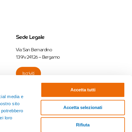
Sede Legale
Via San Bernardino
139/v 24126 – Bergamo
Iscriviti
Accetta tutti
cial media e
nostro sito
Accetta selezionati
i potrebbero
ei loro
Rifiuta