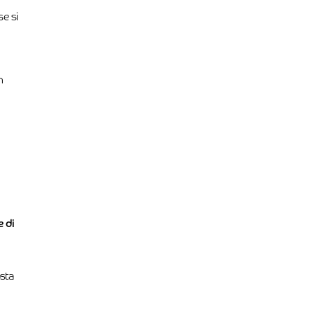
se si
n
e di
osta