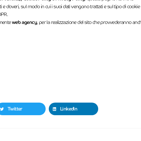
ti e doveri, sul modo in cui i suoi dati vengono trattati e sul tipo di cookie
GDPR.
camente
web agency
, per la realizzazione del sito che provvederanno anc
Twitter
LinkedIn