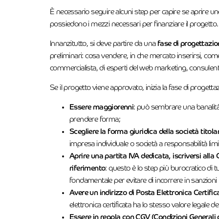
È necessario seguire alcuni step per capire se aprire u
possiedono i mezzi necessari per finanziare il progetto.
Innanzitutto, si deve partire da una
fase di progettazio
preliminari: cosa vendere, in che mercato inserirsi, com
commercialista, di esperti del web marketing, consulent
Se il progetto viene approvato, inizia la fase di progett
Essere maggiorenni
: può sembrare una banalità 
prendere forma;
Scegliere la forma giuridica della società tito
impresa individuale o società a responsabilità limi
Aprire una partita IVA dedicata, iscriversi all
riferimento
: questo è lo step più burocratico di 
fondamentale per evitare di incorrere in sanzioni l
Avere un indirizzo di Posta Elettronica Certifi
elettronica certificata ha lo stesso valore legale 
Essere in regola con CGV (Condizioni Generali d