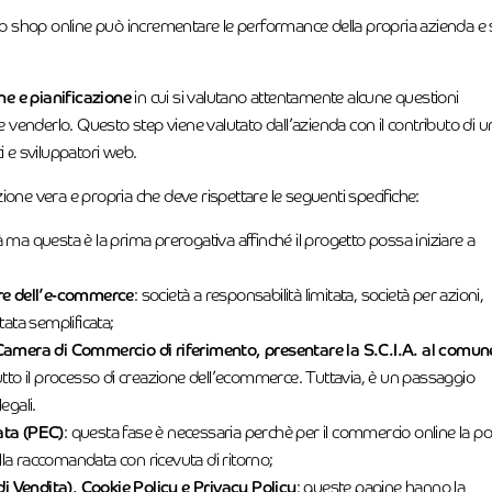
no shop online può incrementare le performance della propria azienda e 
ne e pianificazione
in cui si valutano attentamente alcune questioni
e venderlo. Questo step viene valutato dall’azienda con il contributo di u
i e sviluppatori web.
azione vera e propria che deve rispettare le seguenti specifiche:
ma questa è la prima prerogativa affinché il progetto possa iniziare a
lare dell’e-commerce
: società a responsabilità limitata, società per azioni,
tata semplificata;
a Camera di Commercio di riferimento, presentare la S.C.I.A. al comun
tutto il processo di creazione dell’ecommerce. Tuttavia, è un passaggio
egali.
cata (PEC)
: questa fase è necessaria perchè per il commercio online la p
della raccomandata con ricevuta di ritorno;
i Vendita), Cookie Policy e Privacy Policy
: queste pagine hanno la