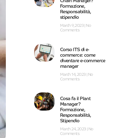
Chain Manager?
Formazione,
Responsabilità,
stipendio
March 9, 2023
No
Comments
Corso ITS di e-
commerce: come
diventare e-commerce
manager
March 14, 2023
No
Comments
Cosa fa il Plant
Manager?
Formazione,
Responsabilità,
Stipendio
March 24, 2023
No
Comments