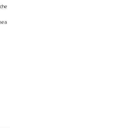
 che
he a