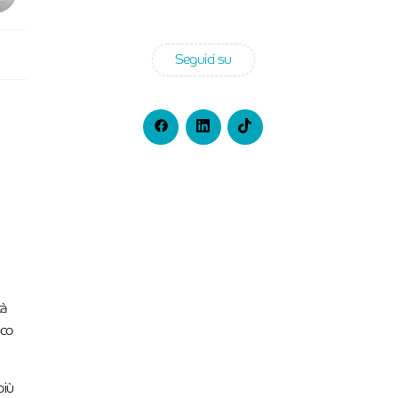
Seguici su
tà
oco
più