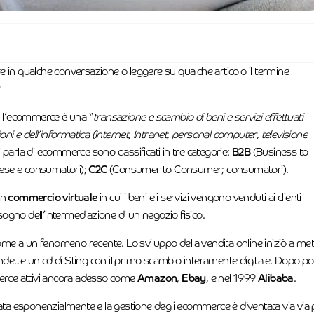
re in qualche conversazione o leggere su qualche articolo il termine
?
, l’ecommerce è una “
transazione e scambio di beni e servizi effettuati
ni e dell’informatica (Internet, Intranet, personal computer, televisione
 si parla di ecommerce sono classificati in tre categorie:
B2B
(Business to
ese e consumatori);
C2C
(Consumer to Consumer; consumatori).
un
commercio virtuale
in cui i beni e i servizi vengono venduti ai clienti
isogno dell’intermediazione di un negozio fisico.
e a un fenomeno recente. Lo sviluppo della vendita online iniziò a me
dette un cd di Sting con il primo scambio interamente digitale. Dopo p
merce attivi ancora adesso come
Amazon
,
Ebay
, e nel 1999
Alibaba
.
ata esponenzialmente e la gestione degli ecommerce è diventata via via 