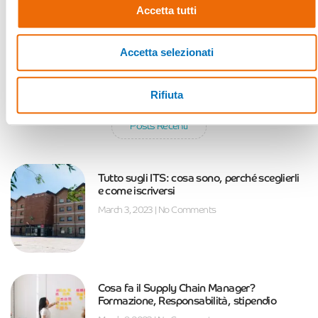
Accetta tutti
ARTICOLO PRECEDENTE
PROSSIMO ARTICOLO
I 10 migliori ecommerce italiani (e perché lo sono)
Fasi di sviluppo software, quali sono
Accetta selezionati
Rifiuta
Posts Recenti
Tutto sugli ITS: cosa sono, perché sceglierli
e come iscriversi
March 3, 2023
No Comments
Cosa fa il Supply Chain Manager?
Formazione, Responsabilità, stipendio