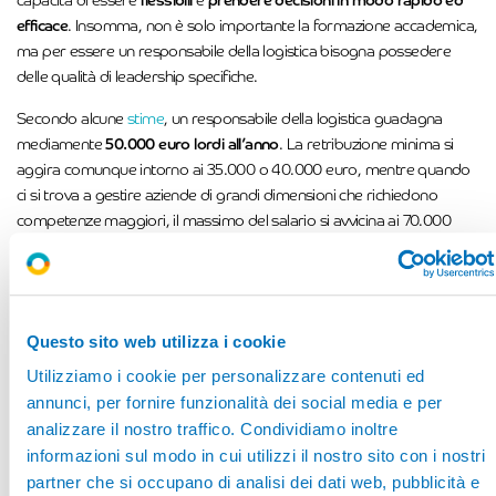
capacità di essere
flessibili
e
prendere decisioni in modo rapido ed
efficace
. Insomma, non è solo importante la formazione accademica,
ma per essere un responsabile della logistica bisogna possedere
delle qualità di leadership specifiche.
Secondo alcune
stime
, un responsabile della logistica guadagna
mediamente
50.000 euro lordi all’anno
. La retribuzione minima si
aggira comunque intorno ai 35.000 o 40.000 euro, mentre quando
ci si trova a gestire aziende di grandi dimensioni che richiedono
competenze maggiori, il massimo del salario si avvicina ai 70.000
euro lordi all’anno.
La paga varia anche molto a seconda del Paese in cui si lavora o alla
nazionalità dell’azienda. In
Italia
, lo stipendio medio per
un
responsabile della logistica
è
35.250
euro lordi all’anno, ossia
Questo sito web utilizza i cookie
18.08
euro all’ora.
Utilizziamo i cookie per personalizzare contenuti ed
annunci, per fornire funzionalità dei social media e per
Le responsabilità e le attività del responsabile della logistica vanno
analizzare il nostro traffico. Condividiamo inoltre
dall’organizzazione delle operazioni dei sistemi di trasporto e
informazioni sul modo in cui utilizzi il nostro sito con i nostri
stoccaggio, per l’ottimizzazione del flusso dei prodotti,
partner che si occupano di analisi dei dati web, pubblicità e
all’organizzazione e gestione dei centri di distribuzione per il