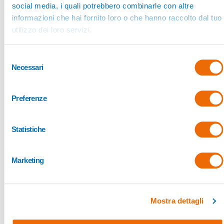
social media, i quali potrebbero combinarle con altre
ricevimento e lo smistamento delle merci. Proprio per questo, a
informazioni che hai fornito loro o che hanno raccolto dal tuo
fronte della sua formazione specialistica, attualmente, è una figura
altamente richiesta nel mondo del lavoro del settore della logistica.
utilizzo dei loro servizi.
Selezione
Necessari
del
consenso
Preferenze
Condividi questo articolo su:
Statistiche
Facebook
WhatsApp
Marketing
Twitter
LinkedIn
Mostra dettagli