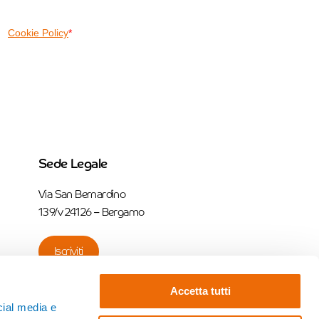
Sede Legale
Via San Bernardino
139/v 24126 – Bergamo
Iscriviti
Accetta tutti
cial media e