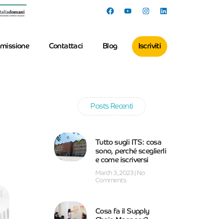
missione
Contattaci
Blog
Iscriviti
Posts Recenti
Tutto sugli ITS: cosa
sono, perché sceglierli
e come iscriversi
March 3, 2023
No
Comments
Cosa fa il Supply