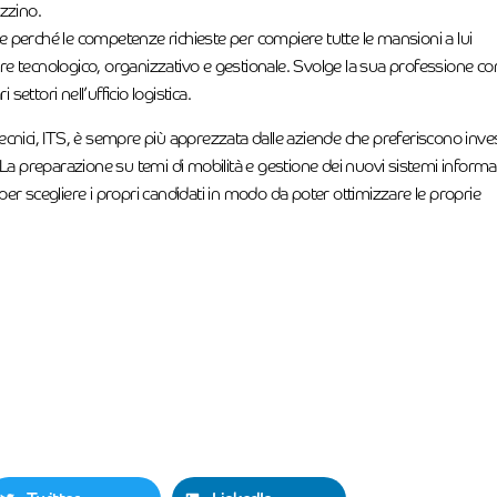
zzino.
inare perché le competenze richieste per compiere tutte le mansioni a lui
tore tecnologico, organizzativo e gestionale. Svolge la sua professione c
ettori nell’ufficio logistica.
i tecnici, ITS, è sempre più apprezzata dalle aziende che preferiscono inve
a preparazione su temi di mobilità e gestione dei nuovi sistemi informat
 per scegliere i propri candidati in modo da poter ottimizzare le proprie