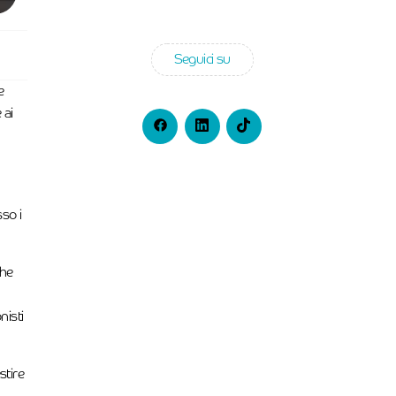
Seguici su
e
 ai
sso i
che
nisti
stire