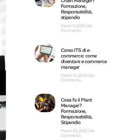
Chain Manager?
Formazione,
Responsabilità,
stipendio
March 9, 2023
No
Comments
Corso ITS di e-
commerce: come
diventare e-commerce
manager
March 14, 2023
No
Comments
Cosa fa il Plant
Manager?
Formazione,
Responsabilità,
Stipendio
March 24, 2023
No
Comments