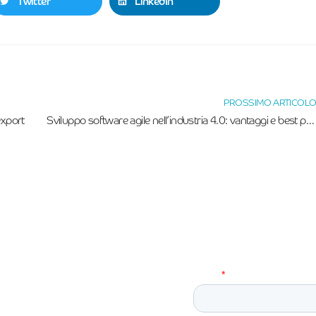
Twitter
LinkedIn
PROSSIMO ARTICOL
export
Sviluppo software agile nell’industria 4.0: vantaggi e best practices
Newsletter!