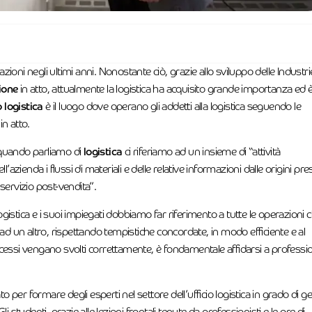
ioni negli ultimi anni. Nonostante ciò, grazie allo sviluppo delle Industri
ione
in atto, attualmente la logistica ha acquisito grande importanza ed è
o logistica
è il luogo dove operano gli addetti alla logistica seguendo le
n atto.
quando parliamo di
logistica
ci riferiamo ad un insieme di “attività
azienda i flussi di materiali e delle relative informazioni dalle origini pre
al servizio post-vendita”.
ogistica e i suoi impiegati dobbiamo far riferimento a tutte le operazioni 
ad un altro, rispettando tempistiche concordate, in modo efficiente e al
rocessi vengano svolti correttamente, è fondamentale affidarsi a professio
to per formare degli esperti nel settore dell’ufficio logistica in grado di ge