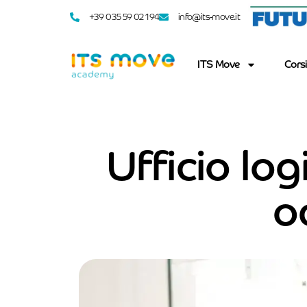
+39 035 59 02 194
info@its-move.it
ITS Move
Corsi
Ufficio log
o