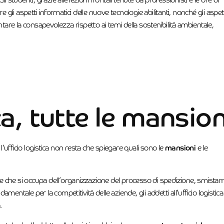
li studenti, grazie alle lezioni frontali tenute da professionisti e le ore di
 gli aspetti informatici delle nuove tecnologie abilitanti, nonché gli aspet
mentare la consapevolezza rispetto ai temi della sostenibilità ambientale,
ca, tutte le mansion
l’ufficio logistica non resta che spiegare quali sono le
mansioni
e le
e che si occupa dell’organizzazione del processo di spedizione, smista
amentale per la competitività delle aziende, gli addetti all’ufficio logistica
.