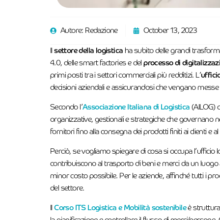
Autore:
Redazione
October 13, 2023
Il
settore della logistica
ha subito delle grandi trasformaz
4.0, delle smart factories e del
processo di digitalizzaz
primi posti tra i settori commerciali più redditizi. L’
uffici
decisioni aziendali e assicurandosi che vengano messe i
Secondo l’
Associazione Italiana di Logistica
(AILOG) 
organizzative, gestionali e strategiche che governano nell’
fornitori fino alla consegna dei prodotti finiti ai clienti e 
Perciò, se vogliamo spiegare di cosa si occupa l’ufficio l
contribuiscono al trasporto di beni e merci da un luogo 
minor costo possibile. Per le aziende, affinché tutti i p
del settore.
Il
Corso ITS Logistica e Mobilità sostenibile
è struttura