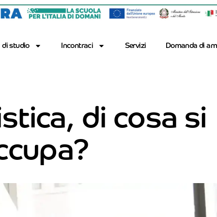
 di studio
Incontraci
Servizi
Domanda di am
istica, di cosa si
ccupa?