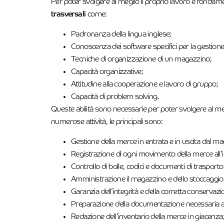
Per poter svolgere al meglio il proprio lavoro è fondamen
trasversali
come:
Padronanza della lingua inglese;
Conoscenza dei software specifici per la gestione 
Tecniche di organizzazione di un magazzino;
Capacità organizzative;
Attitudine alla cooperazione e lavoro di gruppo;
Capacità di problem solving.
Queste abilità sono necessarie per poter svolgere al megli
numerose attività, le principali sono:
Gestione della merce in entrata e in uscita dal m
Registrazione di ogni movimento della merce all’
Controllo di bolle, codici e documenti di trasporto
Amministrazione il magazzino e dello stoccaggio
Garanzia dell’integrità e della corretta conserva
Preparazione della documentazione necessaria a
Redazione dell’inventario della merce in giacenza