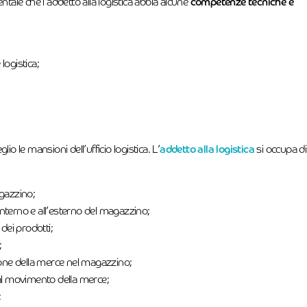
tale che l’addetto alla logistica abbia alcune
competenze tecniche e
logistica;
o le mansioni dell’ufficio logistica. L’
addetto alla logistica
si occupa di
agazzino;
interno e all’esterno del magazzino;
 dei prodotti;
;
zione della merce nel magazzino;
l movimento della merce;
;