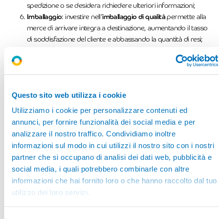
spedizione o se desidera richiedere ulteriori informazioni;
Imballaggio
: investire nell’
imballaggio di qualità
permette alla
merce di arrivare integra a destinazione, aumentando il tasso
di soddisfazione del cliente e abbassando la quantità di resi;
Gestione dei resi e del magazzino
: il monitoraggio costante
del magazzino permette una gestione dei resi agile e veloce, in
modo da garantire qualità ed efficienza al cliente.
Per lavorare nell’ecommerce ed essere in grado di gestire tutti i flussi
Questo sito web utilizza i cookie
informativi correlati, è fondamentale frequentare corsi
professionalizzanti del settore. Il
Corso ITS Ecommerce
, ad
Utilizziamo i cookie per personalizzare contenuti ed
esempio, è pensato per formare esperti nel settore della vendita
annunci, per fornire funzionalità dei social media e per
online con competenze approfondite nell’ambito digitale, tecnico e
analizzare il nostro traffico. Condividiamo inoltre
manageriale.
informazioni sul modo in cui utilizzi il nostro sito con i nostri
partner che si occupano di analisi dei dati web, pubblicità e
social media, i quali potrebbero combinarle con altre
informazioni che hai fornito loro o che hanno raccolto dal tuo
utilizzo dei loro servizi.