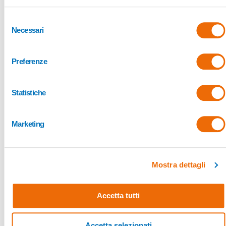
Selezione
Necessari
del
consenso
Condividi questo articolo su:
Preferenze
Facebook
WhatsApp
Statistiche
Twitter
LinkedIn
Marketing
Mostra dettagli
ARTICOLO PRECEDENTE
PROSSIMO ARTICOLO
Problemi gestione ecommerce, quali sono i più comuni e come affrontarli
Le 6 aree delle ITS Academy: quali sono?
Accetta tutti
Accetta selezionati