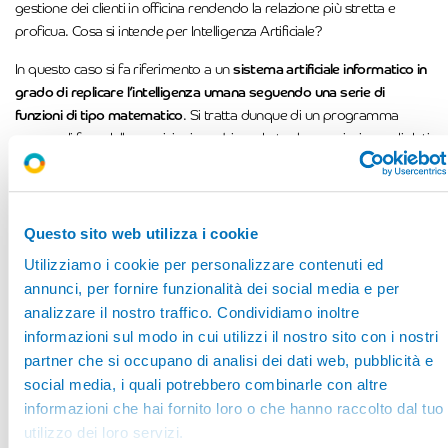
gestione dei clienti in officina rendendo la relazione più stretta e
proficua. Cosa si intende per Intelligenza Artificiale?
In questo caso si fa riferimento a un
sistema artificiale informatico in
grado di replicare l’intelligenza umana seguendo una serie di
funzioni di tipo matematico
. Si tratta dunque di un programma
capace di fare delle previsioni combinando tra loro un insieme di dati
per produrre una risposta. Negli ultimi anni questo tipo di tecnologia
sta diventando sempre più elaborato e preciso, tanto da poter
sostituire l’essere umano in alcuni casi specifici, ad esempio gli
assistenti digitali
che si occupano di elaborare le risposte del servizio
Questo sito web utilizza i cookie
clienti.
Utilizziamo i cookie per personalizzare contenuti ed
annunci, per fornire funzionalità dei social media e per
L’impiego di questi mezzi per guidare il cliente attraverso il percorso
analizzare il nostro traffico. Condividiamo inoltre
decisionale più idoneo alle sue richieste può assicurare all’officina
informazioni sul modo in cui utilizzi il nostro sito con i nostri
maggior libertà di gestione delle attività sul posto, facilitando
partner che si occupano di analisi dei dati web, pubblicità e
l’interazione B2C.
social media, i quali potrebbero combinarle con altre
informazioni che hai fornito loro o che hanno raccolto dal tuo
utilizzo dei loro servizi.