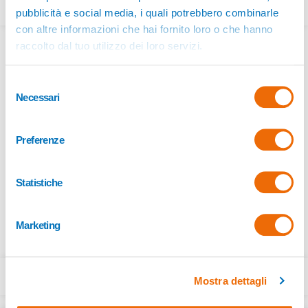
Leggi il bando e presenta la domanda.
pubblicità e social media, i quali potrebbero combinarle
con altre informazioni che hai fornito loro o che hanno
raccolto dal tuo utilizzo dei loro servizi.
Selezione
Necessari
del
consenso
Preferenze
Borse di studio 2024
Statistiche
Le borse di studio per reddito sono destinate agli studenti ITS iscritti
all’anno formativo 2024-25 che rispondano ai requisiti specificati nel
Marketing
seguente bando:
Bando ITS Move – Borse Studio PNRR
Mostra dettagli