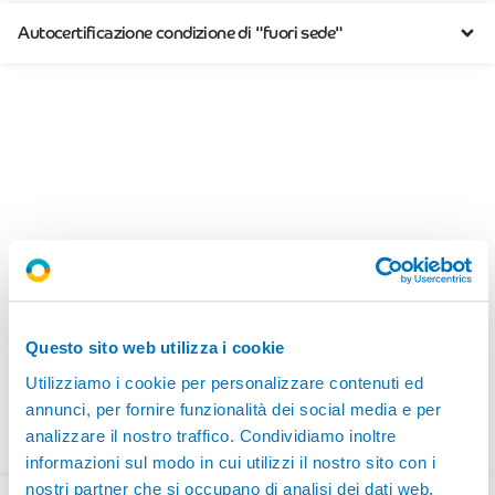
Autocertificazione condizione di "fuori sede"
Camera di Commercio di
Bergamo
Questo sito web utilizza i cookie
La Camera di Commercio di Bergamo ha stanziato un contributo
Utilizziamo i cookie per personalizzare contenuti ed
pari a 800 euro per studenti che si iscrivono al primo anno di un
annunci, per fornire funzionalità dei social media e per
corso ITS nel 2025, residenti in provincia di Bergamo:
analizzare il nostro traffico. Condividiamo inoltre
informazioni sul modo in cui utilizzi il nostro sito con i
nostri partner che si occupano di analisi dei dati web,