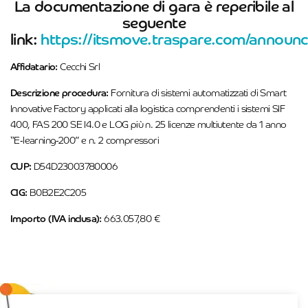
La documentazione di gara è reperibile al
seguente
link:
https://itsmove.traspare.com/announ
Affidatario:
Cecchi Srl
Descrizione procedura:
Fornitura di sistemi automatizzati di Smart
Innovative Factory applicati alla logistica comprendenti i sistemi SIF
400, FAS 200 SE I4.0 e LOG più n. 25 licenze multiutente da 1 anno
“E-learning-200” e n. 2 compressori
CUP:
D54D23003780006
CIG:
B0B2E2C205
Importo (IVA inclusa):
663.057,80 €