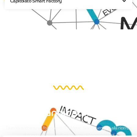
Capitolato Smart Factory
Invia ora la tua domanda
candidatura
Diventa anche tu un formatore ITS Move. Siamo sempre alla ricerca
di nuovi professionisti da inserire nel nostro team!