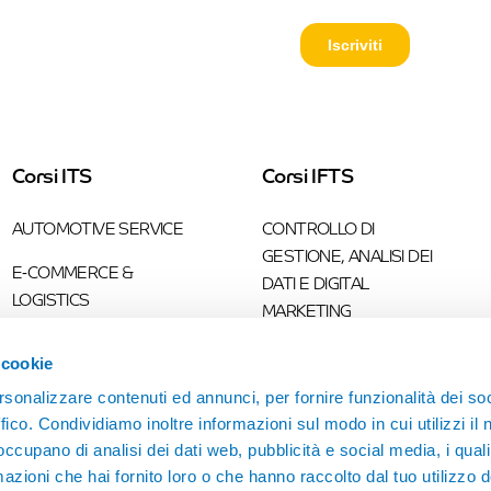
Corsi ITS
Corsi IFTS
AUTOMOTIVE SERVICE
CONTROLLO DI
GESTIONE, ANALISI DEI
E-COMMERCE &
DATI E DIGITAL
LOGISTICS
MARKETING
MANAGEMENT
PROGRAMMAZIONE
 cookie
IMPORT-EXPORT
INDUSTRIALE
rsonalizzare contenuti ed annunci, per fornire funzionalità dei so
SUPPLY CHAIN
ffico. Condividiamo inoltre informazioni sul modo in cui utilizzi il 
 occupano di analisi dei dati web, pubblicità e social media, i qual
INDUSTRIA 4.0
azioni che hai fornito loro o che hanno raccolto dal tuo utilizzo d