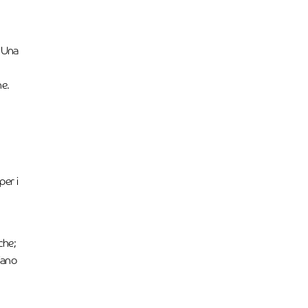
. Una
ne.
per i
che;
piano