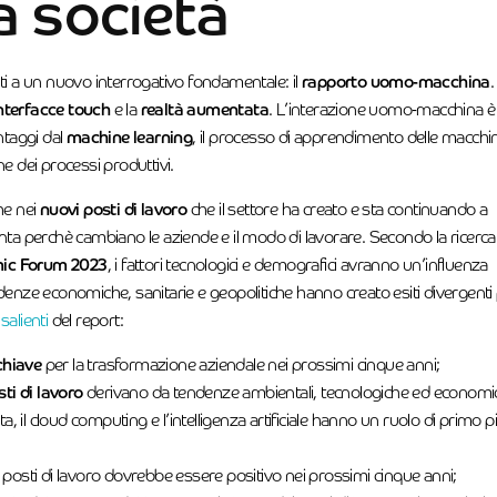
a società
ti a un nuovo interrogativo fondamentale: il
rapporto uomo-macchina
nterfacce touch
e la
realtà aumentata
. L’interazione uomo-macchina è
ntaggi dal
machine learning
, il processo di apprendimento delle macchi
one dei processi produttivi.
he nei
nuovi posti di lavoro
che il settore ha creato e sta continuando a
a perchè cambiano le aziende e il modo di lavorare. Secondo la ricerca
ic Forum 2023
, i fattori tecnologici e demografici avranno un’influenza
enze economiche, sanitarie e geopolitiche hanno creato esiti divergenti 
salienti
del report:
chiave
per la trasformazione aziendale nei prossimi cinque anni;
ti di lavoro
derivano da tendenze ambientali, tecnologiche ed economi
ta, il cloud computing e l’intelligenza artificiale hanno un ruolo di primo 
i posti di lavoro dovrebbe essere positivo nei prossimi cinque anni;