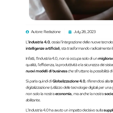
Autore:
Redazione
July 28, 2023
L’
Industria 4.0
, ossia l’integrazione delle nuove tecnol
intelligenze artificiali
, sta trasformando radicalmente i
Infatti, l’Industria 4.0, non si occupa solo di un
migliora
qualità, l’efficienza, la produttività e la sicurezza dei s
nuovi modelli di business
che sfruttano la possibilità di 
Si parla quindi di
Globalizzazione 4.0
, riferendosi alla
t
digitalizzazione (utilizzo delle tecnologie digitali per u
non solo la nostra
economia
, ma anche la nostra
soci
abilitante.
L’Industria 4.0 ha avuto un impatto decisivo sulla
suppl