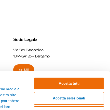
Sede Legale
Via San Bernardino
139/v 24126 – Bergamo
Iscriviti
Accetta tutti
cial media e
nostro sito
Accetta selezionati
i potrebbero
ei loro