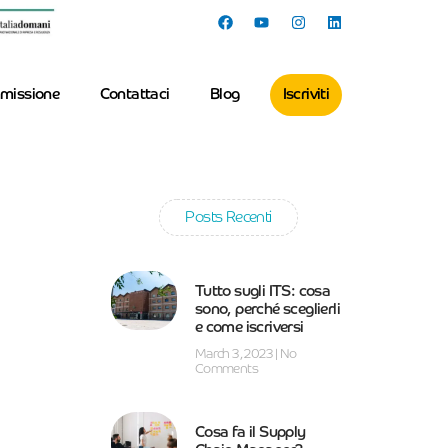
missione
Contattaci
Blog
Iscriviti
Posts Recenti
Tutto sugli ITS: cosa
sono, perché sceglierli
e come iscriversi
March 3, 2023
No
Comments
Cosa fa il Supply