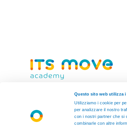
Fondazione ITS Mobilità Sostenibile delle
Questo sito web utilizza i
persone e delle merci
Utilizziamo i cookie per pe
per analizzare il nostro tra
con i nostri partner che si
combinarle con altre inform