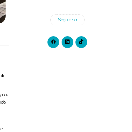
Seguici su
ili
plice
ando
Le