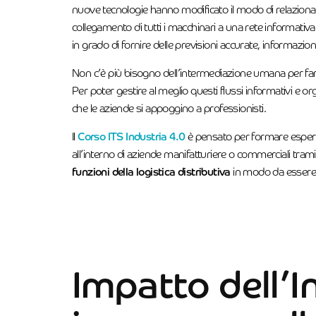
nuove tecnologie hanno modificato il modo di relazionarsi 
collegamento di tutti i macchinari a una rete informativa
in grado di fornire delle previsioni accurate, informazion
Non c’è più bisogno dell’intermediazione umana per far sì
Per poter gestire al meglio questi flussi informativi e org
che le aziende si appoggino a professionisti.
Il
Corso ITS Industria 4.0
è pensato per formare espert
all’interno di aziende manifatturiere o commerciali tramit
funzioni della logistica distributiva
in modo da essere i
Impatto dell’I