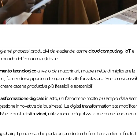
ogie nei processi produttivi delle aziende, come
cloud computing
,
IoT
e
l mondo dell’economia globale.
mento tecnologico
a livello dei macchinari, ma permette di migliorare la
istemi, fornendo supporto in tempo reale alla forza lavoro. Sono così possib
creare catene produttive più flessibili e sostenibili.
rasformazione digitale
in atto, un fenomeno molto più ampio della sem
na gestione innovativa del business). La digital transformation sta modific
età
e le nostre
istituzioni
, utilizzando la digitalizzazione come fenomeno
y chain
, il processo che porta un prodotto dal fornitore al cliente finale. 