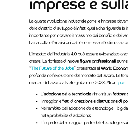
imprese e sull
La quarta rivoluzione industriale pone le imprese davan
delle direttrici di sviluppo è infatti quella che riguarda le
i
importante per ricavare il massimo dei benefici e dei va
La raccolta e l’analisi dei dati è connessa all’ottimizzazi
L’impatto dell’Industria 4.0 può essere evidenziato anc
creare. La richiesta di
nuove figure professionali
aument
“
The Future of the Jobs
” presentata al
World Econom
profonda nell’evoluzione del mercato del lavoro. Le tend
mercati del lavoro a livello globale nel 2023. Alcuni
punti 
L’
adozione della tecnologia
rimarrà un
fattore 
I maggiori effetti di
creazione e distruzione di pos
Nell’ambito dell’adozione delle tecnologie, i big da
nella probabilità di adozione;
L’impatto della maggior parte delle tecnologie su