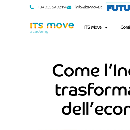
+39 035 59 02 194
info@its-move.it
ITS Move
Corsi
Come l’In
trasform
dell’eco