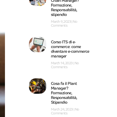
Chain Manager?
Formazione,
Responsabilità,
stipendio
March 9, 2023
No
Comments
Corso ITS di e-
commerce: come
diventare e-commerce
manager
March 14, 2023
No
Comments
Cosa fa il Plant
Manager?
Formazione,
Responsabilità,
Stipendio
March 24, 2023
No
Comments